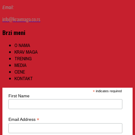
Email:
info@kravmaga.co.rs
Brzi meni
O NAMA
KRAV MAGA
TRENING
MEDIA
CENE
KONTAKT
*
indicates required
First Name
*
Email Address