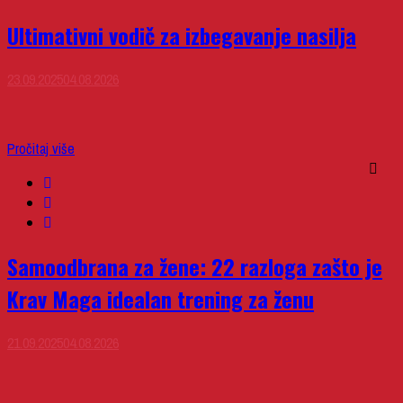
Ultimativni vodič za izbegavanje nasilja
Posted
23.09.2025
04.08.2026
on
Pročitaj više
Samoodbrana za žene: 22 razloga zašto je
Krav Maga idealan trening za ženu
Posted
21.09.2025
04.08.2026
on