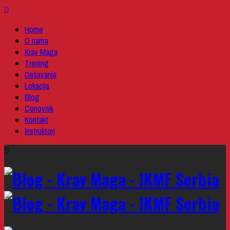
Home
O nama
Krav Maga
Trening
Dešavanja
Lokacija
Blog
Cenovnik
Kontakt
Instruktori
Skip
to
content